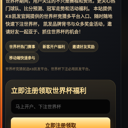
凯发 APP
专注移动端流畅体
验，支持随时投注和信息更
新。
凯发官网更适合大屏操作和详
细信息浏览。
在移动网络不断升级的情况
下，APP 使用持续增长。
凯发官网k8
与传统网页平台相比，凯发APP在移动端体验方面更加成熟，用
户只需打开APP，即可随时畅玩体育赛事、真人娱乐和
老虎机
游
戏。
加载速度更快
：无延迟，适合秒投快玩、实时赛事投注。
推送通知
：比赛结果、赔率变动、优惠活动实时提醒。