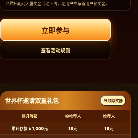
⚽ 体育赛事