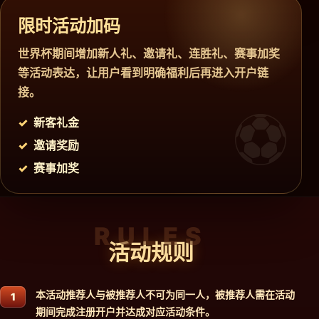
⚽ BTI体育首存30%红利
🎰 老虎机每日抽奖赢奖励
📱 下载凯发APP
想要随时随地畅玩凯发？点击下载凯发官方APP，支持iOS与
Android，快速访问全部游戏、投注、优惠活动。