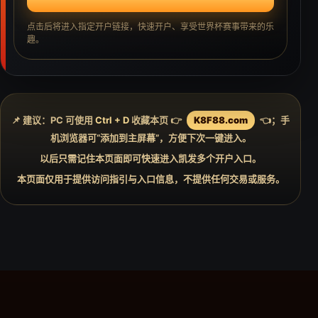
一键登录
：支持指纹或面部识别，快捷安全。
界面优化
：专为移动端设计，布局简洁，操作便捷不卡顿。
为什么选择凯发官网？
凯发作为亚洲主流线上娱乐平台，拥有完善的投注架构、可靠的
安全系统及高质量客服支持，同时不断提升玩法丰富度与平台稳
定性，以下为官网相关优势解析。
✅ 优势
❌ 劣势
支持多种语言与亚洲货币
部分国家访问可能受限
丰富的体育、真人、棋牌等
某些优惠仅限特定区域用户
游戏
界面简洁友好，适合新手
赔率偏向亚洲盘口风格