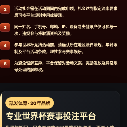
凯发 App 与官网对比｜哪个更适合你？
凯发 APP 与官方网站都能满
足玩家娱乐需求，但操作体验
有所差异：